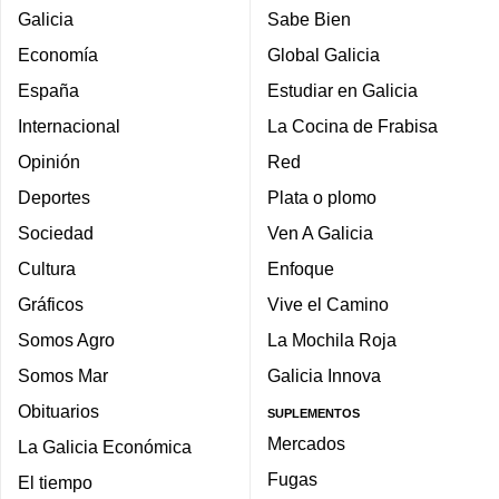
Galicia
Sabe Bien
Economía
Global Galicia
España
Estudiar en Galicia
Internacional
La Cocina de Frabisa
Opinión
Red
Deportes
Plata o plomo
Sociedad
Ven A Galicia
Cultura
Enfoque
Gráficos
Vive el Camino
Somos Agro
La Mochila Roja
Somos Mar
Galicia Innova
Obituarios
SUPLEMENTOS
Mercados
La Galicia Económica
Fugas
El tiempo