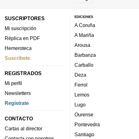
EDICIONES
SUSCRIPTORES
A Coruña
Mi suscripción
A Mariña
Réplica en PDF
Arousa
Hemeroteca
Barbanza
Suscríbete
Carballo
REGISTRADOS
Deza
Mi perfil
Ferrol
Newsletters
Lemos
Regístrate
Lugo
Ourense
CONTACTO
Pontevedra
Cartas al director
Santiago
Contacta con nosotros