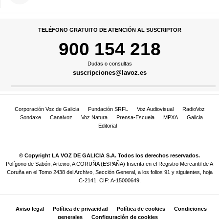
TELÉFONO GRATUITO DE ATENCIÓN AL SUSCRIPTOR
900 154 218
Dudas o consultas
suscripciones@lavoz.es
Corporación Voz de Galicia
Fundación SRFL
Voz Audiovisual
RadioVoz
Sondaxe
Canalvoz
Voz Natura
Prensa-Escuela
MPXA
Galicia
Editorial
© Copyright LA VOZ DE GALICIA S.A. Todos los derechos reservados.
Polígono de Sabón, Arteixo, A CORUÑA (ESPAÑA) Inscrita en el Registro Mercantil de A
Coruña en el Tomo 2438 del Archivo, Sección General, a los folios 91 y siguientes, hoja
C-2141. CIF: A-15000649.
Aviso legal
Política de privacidad
Política de cookies
Condiciones
generales
Configuración de cookies