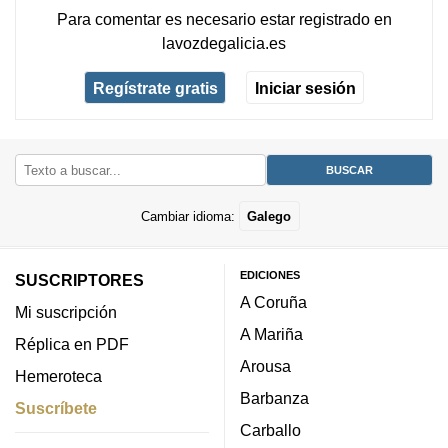
Para comentar es necesario
estar registrado
en
lavozdegalicia.es
Regístrate gratis
Iniciar sesión
Cambiar idioma:
Galego
EDICIONES
SUSCRIPTORES
A Coruña
Mi suscripción
A Mariña
Réplica en PDF
Arousa
Hemeroteca
Barbanza
Suscríbete
Carballo