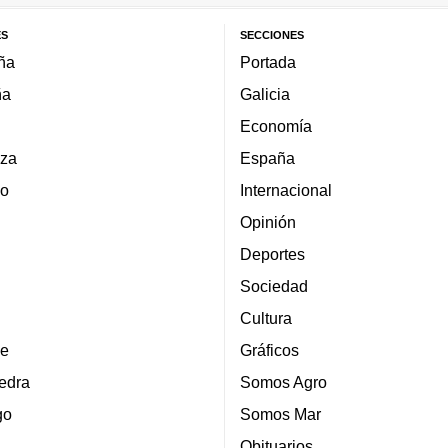
ES
SECCIONES
ña
Portada
ña
Galicia
Economía
za
España
lo
Internacional
Opinión
Deportes
Sociedad
Cultura
e
Gráficos
edra
Somos Agro
go
Somos Mar
Obituarios