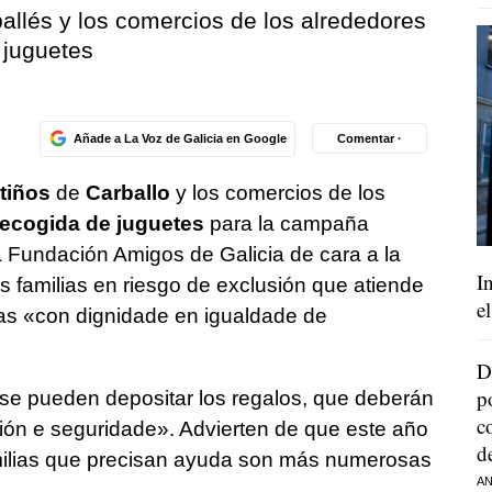
ballés y los comercios de los alrededores
 juguetes
Añade a La Voz de Galicia en Google
Comentar ·
tiños
de
Carballo
y los comercios de los
recogida de juguetes
para la campaña
Fundación Amigos de Galicia de cara a la
I
as familias en riesgo de exclusión que atiende
e
as «
con dignidade en igualdade de
D
p
se pueden depositar los regalos, que deberán
c
sión e seguridade
». Advierten de que este año
d
familias que precisan ayuda son más numerosas
AN