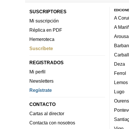
EDICION
SUSCRIPTORES
A Coru
Mi suscripción
A Mari
Réplica en PDF
Arousa
Hemeroteca
Barban
Suscríbete
Carbal
REGISTRADOS
Deza
Mi perfil
Ferrol
Newsletters
Lemos
Regístrate
Lugo
Ourens
CONTACTO
Pontev
Cartas al director
Santia
Contacta con nosotros
Vigo