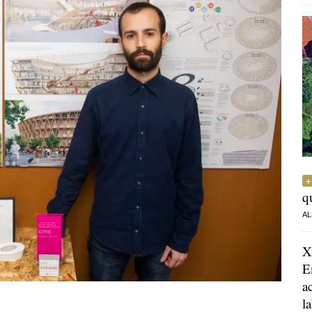
q
AL
X
E
a
l