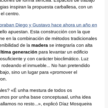
aciones de forma sencilla. Espacios de trabajo
ias inspiran la propuesta carballesa, con un
el centro.
loraban Diego y Gustavo hace ahora un año en
 ello apuestan. Esta construcción con la que
ne en la combinación de métodos tradicionales
enibilidad de la
madera
se integraría con alta
ltima generación
para levantar un edificio
osuficiente y con carácter bioclimático. Luz
s rodeando el inmueble... No han pretendido
abajo, sino un lugar para «promover el
ron.
ales?
«É unha mestura de todos os
mos por unha base conceptuaal, unha idea
ballamos no resto..
.», explicó Díaz Mosqueira