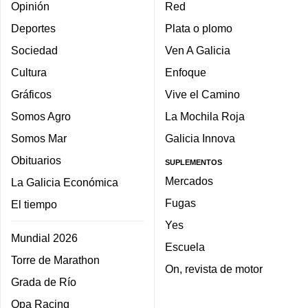
Opinión
Red
Deportes
Plata o plomo
Sociedad
Ven A Galicia
Cultura
Enfoque
Gráficos
Vive el Camino
Somos Agro
La Mochila Roja
Somos Mar
Galicia Innova
Obituarios
SUPLEMENTOS
Mercados
La Galicia Económica
Fugas
El tiempo
Yes
Mundial 2026
Escuela
Torre de Marathon
On, revista de motor
Grada de Río
Opa Racing