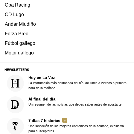
Opa Racing
CD Lugo
Andar Miudiño
Forza Breo
Fútbol gallego
Motor gallego
NEWSLETTERS
Hoy en La Voz
La información más destacada del día, de lunes a viernes a primera
hora de la mañana
Al final del día
Un resumen de las noticias que debes saber antes de acostarte
7 días 7 historias
Una selección de los mejores contenidos de la semana, exclusiva
para suscriptores