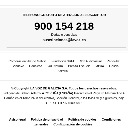
TELÉFONO GRATUITO DE ATENCIÓN AL SUSCRIPTOR
900 154 218
Dudas o consultas
suscripciones@lavoz.es
Corporación Voz de Galicia
Fundación SRFL
Voz Audiovisual
RadioVoz
Sondaxe
Canalvoz
Voz Natura
Prensa-Escuela
MPXA
Galicia
Editorial
© Copyright LA VOZ DE GALICIA S.A. Todos los derechos reservados.
Polígono de Sabón, Arteixo, A CORUÑA (ESPAÑA) Inscrita en el Registro Mercantil de A
Coruña en el Tomo 2438 del Archivo, Sección General, a los folios 91 y siguientes, hoja
C-2141. CIF: A-15000649.
Aviso legal
Política de privacidad
Política de cookies
Condiciones
generales
Configuración de cookies