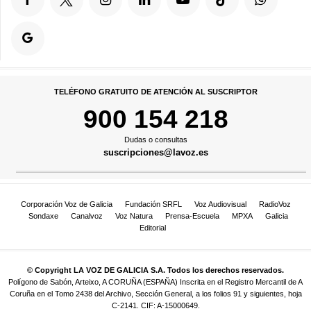
TELÉFONO GRATUITO DE ATENCIÓN AL SUSCRIPTOR
900 154 218
Dudas o consultas
suscripciones@lavoz.es
Corporación Voz de Galicia
Fundación SRFL
Voz Audiovisual
RadioVoz
Sondaxe
Canalvoz
Voz Natura
Prensa-Escuela
MPXA
Galicia
Editorial
© Copyright LA VOZ DE GALICIA S.A. Todos los derechos reservados.
Polígono de Sabón, Arteixo, A CORUÑA (ESPAÑA) Inscrita en el Registro Mercantil de A
Coruña en el Tomo 2438 del Archivo, Sección General, a los folios 91 y siguientes, hoja
C-2141. CIF: A-15000649.