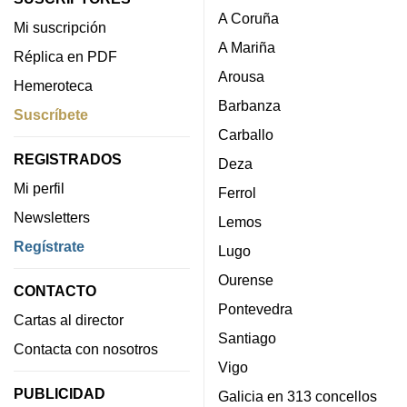
A Coruña
Mi suscripción
A Mariña
Réplica en PDF
Arousa
Hemeroteca
Barbanza
Suscríbete
Carballo
REGISTRADOS
Deza
Mi perfil
Ferrol
Newsletters
Lemos
Regístrate
Lugo
Ourense
CONTACTO
Pontevedra
Cartas al director
Santiago
Contacta con nosotros
Vigo
PUBLICIDAD
Galicia en 313 concellos