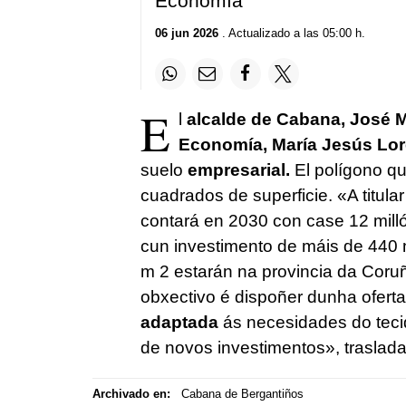
Economía
06 jun 2026
. Actualizado a las 05:00 h.
E
l
alcalde de Cabana, José 
Economía, María Jesús Lo
suelo
empresarial.
El polígono qu
cuadrados de superficie.
«A titula
contará en 2030 con case 12 milló
cun investimento de máis de 440 m
m 2 estarán na provincia da Coru
obxectivo é dispoñer dunha ofert
adaptada
ás necesidades do tecid
de novos investimentos»
, trasla
Archivado en:
Cabana de Bergantiños