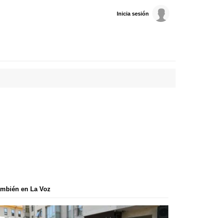
Inicia sesión
mbién en La Voz