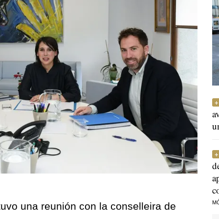
a
u
d
a
c
M
uvo una reunión con la conselleira de