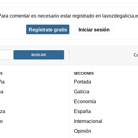
Para comentar es necesario
estar registrado
en
lavozdegalicia.
Regístrate gratis
Iniciar sesión
Ca
ES
SECCIONES
ña
Portada
ña
Galicia
Economía
za
España
lo
Internacional
Opinión