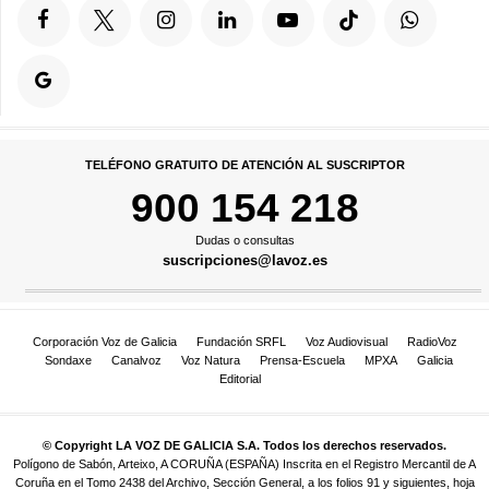
TELÉFONO GRATUITO DE ATENCIÓN AL SUSCRIPTOR
900 154 218
Dudas o consultas
suscripciones@lavoz.es
Corporación Voz de Galicia
Fundación SRFL
Voz Audiovisual
RadioVoz
Sondaxe
Canalvoz
Voz Natura
Prensa-Escuela
MPXA
Galicia
Editorial
© Copyright LA VOZ DE GALICIA S.A. Todos los derechos reservados.
Polígono de Sabón, Arteixo, A CORUÑA (ESPAÑA) Inscrita en el Registro Mercantil de A
Coruña en el Tomo 2438 del Archivo, Sección General, a los folios 91 y siguientes, hoja