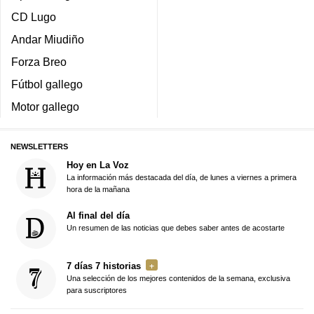
CD Lugo
Andar Miudiño
Forza Breo
Fútbol gallego
Motor gallego
NEWSLETTERS
Hoy en La Voz
La información más destacada del día, de lunes a viernes a primera
hora de la mañana
Al final del día
Un resumen de las noticias que debes saber antes de acostarte
7 días 7 historias
Una selección de los mejores contenidos de la semana, exclusiva
para suscriptores