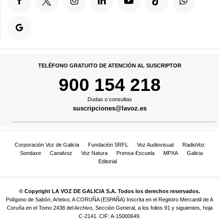
TELÉFONO GRATUITO DE ATENCIÓN AL SUSCRIPTOR
900 154 218
Dudas o consultas
suscripciones@lavoz.es
Corporación Voz de Galicia
Fundación SRFL
Voz Audiovisual
RadioVoz
Sondaxe
Canalvoz
Voz Natura
Prensa-Escuela
MPXA
Galicia
Editorial
© Copyright LA VOZ DE GALICIA S.A. Todos los derechos reservados.
Polígono de Sabón, Arteixo, A CORUÑA (ESPAÑA) Inscrita en el Registro Mercantil de A
Coruña en el Tomo 2438 del Archivo, Sección General, a los folios 91 y siguientes, hoja
C-2141. CIF: A-15000649.