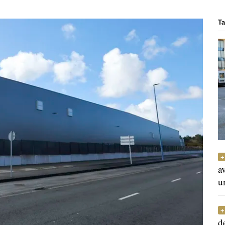
Ta
a
u
d