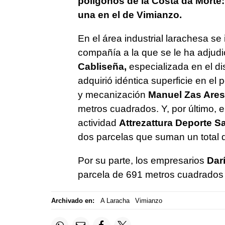
polígonos de la Costa da Morte:
una en el de Vimianzo.
En el área industrial larachesa se
compañía a la que se le ha adjud
Cabliseña,
especializada en el di
adquirió idéntica superficie en el 
y mecanización
Manuel Zas Ares
metros cuadrados. Y, por último, 
actividad
Attrezattura Deporte S
dos parcelas que suman un total
Por su parte, los empresarios
Darí
parcela de 691 metros cuadrados 
Archivado en:
A Laracha
Vimianzo