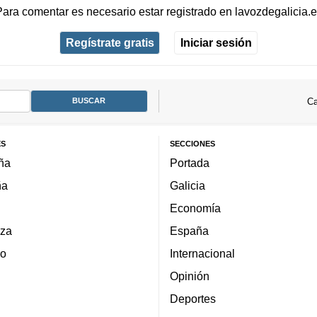
Para comentar es necesario
estar registrado
en
lavozdegalicia.
Regístrate gratis
Iniciar sesión
Ca
ES
SECCIONES
ña
Portada
ña
Galicia
Economía
za
España
lo
Internacional
Opinión
Deportes