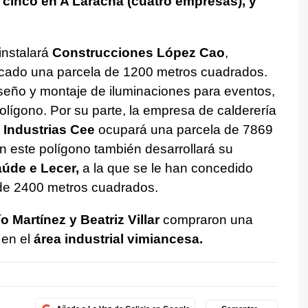
 cinco en A Laracha (cuatro empresas), y
 instalará
Construcciones López Cao
,
icado una parcela de 1200 metros cuadrados.
seño y montaje de iluminaciones para eventos,
polígono. Por su parte, la empresa de calderería
 Industrias Cee
ocupará una parcela de 7869
en este polígono también desarrollará su
aúde e Lecer,
a la que se le han concedido
 de 2400 metros cuadrados.
o Martínez y Beatriz Villar
compraron una
en el
área industrial vimiancesa.