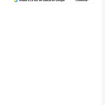
Añade a La Voz de Galicia en Google
Comentar ·