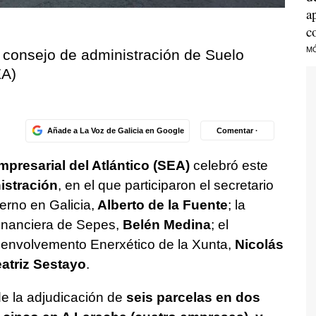
a
c
M
l consejo de administración de Suelo
EA)
Añade a La Voz de Galicia en Google
Comentar ·
presarial del Atlántico (SEA)
celebró este
istración
, en el que participaron el secretario
erno en Galicia,
Alberto de la Fuente
; la
financiera de Sepes,
Belén Medina
; el
esenvolvemento Enerxético de la Xunta,
Nicolás
atriz Sestayo
.
de la adjudicación de
seis parcelas en dos