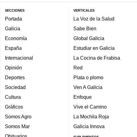
SECCIONES
VERTICALES
Portada
La Voz de la Salud
Galicia
Sabe Bien
Economía
Global Galicia
España
Estudiar en Galicia
Internacional
La Cocina de Frabisa
Opinión
Red
Deportes
Plata o plomo
Sociedad
Ven A Galicia
Cultura
Enfoque
Gráficos
Vive el Camino
Somos Agro
La Mochila Roja
Somos Mar
Galicia Innova
Obituarios
SUPLEMENTOS