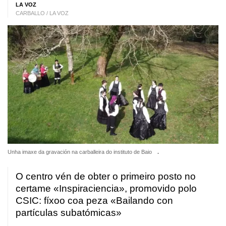
LA VOZ
CARBALLO / LA VOZ
Unha imaxe da gravación na carballeira do instituto de Baio
.
O centro vén de obter o primeiro posto no
certame «Inspiraciencia», promovido polo
CSIC: fíxoo coa peza «Bailando con
partículas subatómicas»