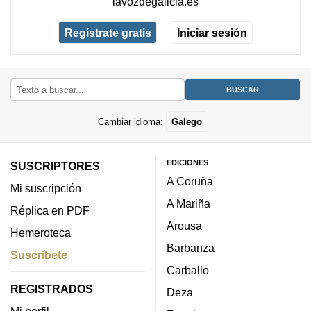
lavozdegalicia.es
Regístrate gratis
Iniciar sesión
Cambiar idioma:
Galego
EDICIONES
SUSCRIPTORES
A Coruña
Mi suscripción
A Mariña
Réplica en PDF
Arousa
Hemeroteca
Barbanza
Suscríbete
Carballo
REGISTRADOS
Deza