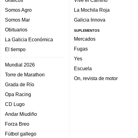
Gráficos
Vive el Camino
Somos Agro
La Mochila Roja
Somos Mar
Galicia Innova
Obituarios
SUPLEMENTOS
Mercados
La Galicia Económica
Fugas
El tiempo
Yes
Mundial 2026
Escuela
Torre de Marathon
On, revista de motor
Grada de Río
Opa Racing
CD Lugo
Andar Miudiño
Forza Breo
Fútbol gallego