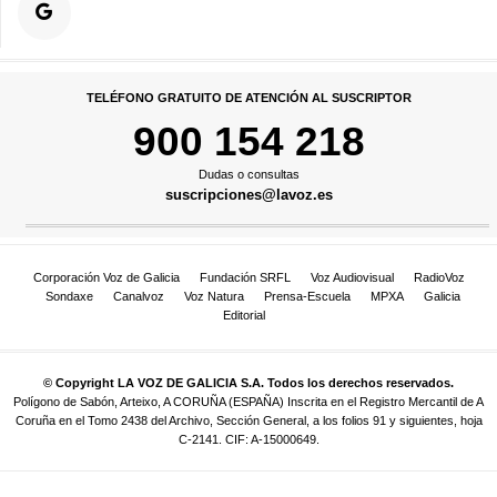
TELÉFONO GRATUITO DE ATENCIÓN AL SUSCRIPTOR
900 154 218
Dudas o consultas
suscripciones@lavoz.es
Corporación Voz de Galicia
Fundación SRFL
Voz Audiovisual
RadioVoz
Sondaxe
Canalvoz
Voz Natura
Prensa-Escuela
MPXA
Galicia
Editorial
© Copyright LA VOZ DE GALICIA S.A. Todos los derechos reservados.
Polígono de Sabón, Arteixo, A CORUÑA (ESPAÑA) Inscrita en el Registro Mercantil de A
Coruña en el Tomo 2438 del Archivo, Sección General, a los folios 91 y siguientes, hoja
C-2141. CIF: A-15000649.