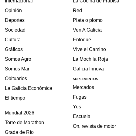
Internacional
La Cocina de Frabisa
Opinión
Red
Deportes
Plata o plomo
Sociedad
Ven A Galicia
Cultura
Enfoque
Gráficos
Vive el Camino
Somos Agro
La Mochila Roja
Somos Mar
Galicia Innova
Obituarios
SUPLEMENTOS
Mercados
La Galicia Económica
Fugas
El tiempo
Yes
Mundial 2026
Escuela
Torre de Marathon
On, revista de motor
Grada de Río