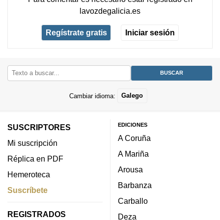
lavozdegalicia.es
Regístrate gratis
Iniciar sesión
Cambiar idioma:
Galego
EDICIONES
SUSCRIPTORES
A Coruña
Mi suscripción
A Mariña
Réplica en PDF
Arousa
Hemeroteca
Barbanza
Suscríbete
Carballo
REGISTRADOS
Deza