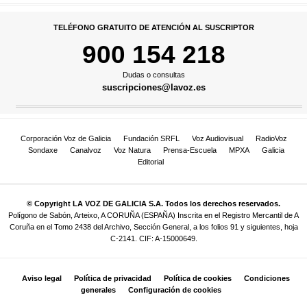
TELÉFONO GRATUITO DE ATENCIÓN AL SUSCRIPTOR
900 154 218
Dudas o consultas
suscripciones@lavoz.es
Corporación Voz de Galicia
Fundación SRFL
Voz Audiovisual
RadioVoz
Sondaxe
Canalvoz
Voz Natura
Prensa-Escuela
MPXA
Galicia
Editorial
© Copyright LA VOZ DE GALICIA S.A. Todos los derechos reservados.
Polígono de Sabón, Arteixo, A CORUÑA (ESPAÑA) Inscrita en el Registro Mercantil de A
Coruña en el Tomo 2438 del Archivo, Sección General, a los folios 91 y siguientes, hoja
C-2141. CIF: A-15000649.
Aviso legal
Política de privacidad
Política de cookies
Condiciones
generales
Configuración de cookies