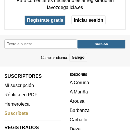
Para comentar es necesario
estar registrado
en
lavozdegalicia.es
Regístrate gratis
Iniciar sesión
Cambiar idioma:
Galego
EDICIONES
SUSCRIPTORES
A Coruña
Mi suscripción
A Mariña
Réplica en PDF
Arousa
Hemeroteca
Barbanza
Suscríbete
Carballo
REGISTRADOS
Deza