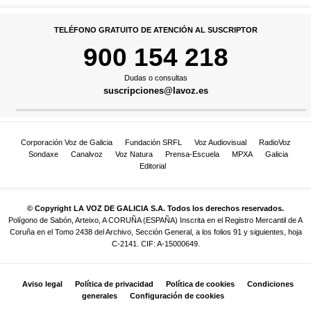
TELÉFONO GRATUITO DE ATENCIÓN AL SUSCRIPTOR
900 154 218
Dudas o consultas
suscripciones@lavoz.es
Corporación Voz de Galicia
Fundación SRFL
Voz Audiovisual
RadioVoz
Sondaxe
Canalvoz
Voz Natura
Prensa-Escuela
MPXA
Galicia
Editorial
© Copyright LA VOZ DE GALICIA S.A. Todos los derechos reservados.
Polígono de Sabón, Arteixo, A CORUÑA (ESPAÑA) Inscrita en el Registro Mercantil de A
Coruña en el Tomo 2438 del Archivo, Sección General, a los folios 91 y siguientes, hoja
C-2141. CIF: A-15000649.
Aviso legal
Política de privacidad
Política de cookies
Condiciones
generales
Configuración de cookies