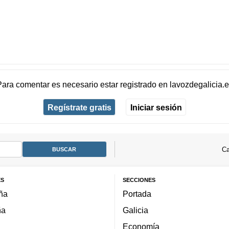
Para comentar es necesario
estar registrado
en
lavozdegalicia.
Regístrate gratis
Iniciar sesión
Ca
ES
SECCIONES
ña
Portada
ña
Galicia
Economía