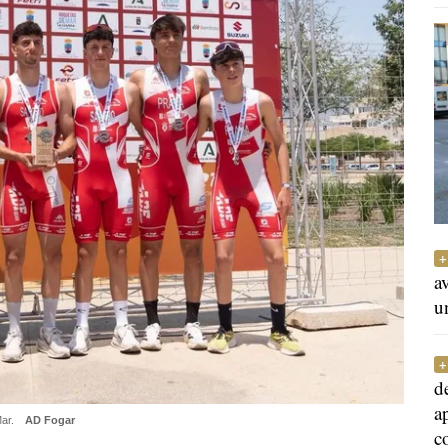
a
u
d
a
Mar.
AD Fogar
c