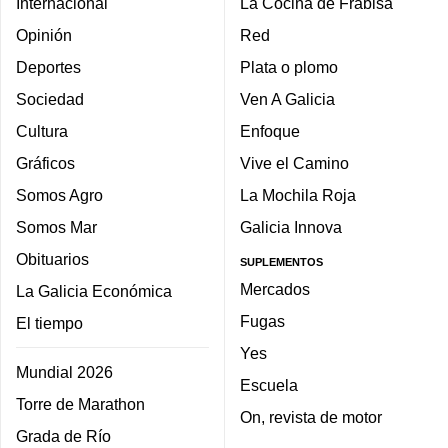
Internacional
La Cocina de Frabisa
Opinión
Red
Deportes
Plata o plomo
Sociedad
Ven A Galicia
Cultura
Enfoque
Gráficos
Vive el Camino
Somos Agro
La Mochila Roja
Somos Mar
Galicia Innova
Obituarios
SUPLEMENTOS
Mercados
La Galicia Económica
Fugas
El tiempo
Yes
Mundial 2026
Escuela
Torre de Marathon
On, revista de motor
Grada de Río