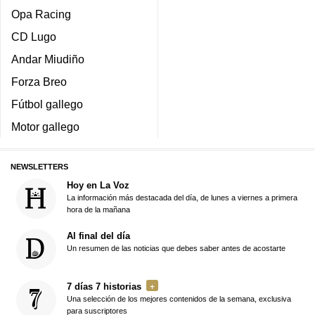
Opa Racing
CD Lugo
Andar Miudiño
Forza Breo
Fútbol gallego
Motor gallego
NEWSLETTERS
Hoy en La Voz
La información más destacada del día, de lunes a viernes a primera
hora de la mañana
Al final del día
Un resumen de las noticias que debes saber antes de acostarte
7 días 7 historias
Una selección de los mejores contenidos de la semana, exclusiva
para suscriptores