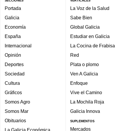
SECCIONES
VERTICALES
Portada
La Voz de la Salud
Galicia
Sabe Bien
Economía
Global Galicia
España
Estudiar en Galicia
Internacional
La Cocina de Frabisa
Opinión
Red
Deportes
Plata o plomo
Sociedad
Ven A Galicia
Cultura
Enfoque
Gráficos
Vive el Camino
Somos Agro
La Mochila Roja
Somos Mar
Galicia Innova
Obituarios
SUPLEMENTOS
Mercados
La Galicia Económica