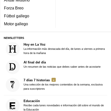
Andar Miudiño
Forza Breo
Fútbol gallego
Motor gallego
NEWSLETTERS
Hoy en La Voz
La información más destacada del día, de lunes a viernes a primera
hora de la mañana
Al final del día
Un resumen de las noticias que debes saber antes de acostarte
7 días 7 historias
Una selección de los mejores contenidos de la semana, exclusiva
para suscriptores
Educación
Recibe cada lunes novedades e información útil sobre el mundo de
la Educación