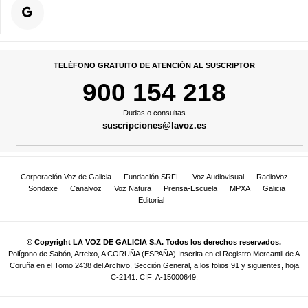
TELÉFONO GRATUITO DE ATENCIÓN AL SUSCRIPTOR
900 154 218
Dudas o consultas
suscripciones@lavoz.es
Corporación Voz de Galicia
Fundación SRFL
Voz Audiovisual
RadioVoz
Sondaxe
Canalvoz
Voz Natura
Prensa-Escuela
MPXA
Galicia
Editorial
© Copyright LA VOZ DE GALICIA S.A. Todos los derechos reservados.
Polígono de Sabón, Arteixo, A CORUÑA (ESPAÑA) Inscrita en el Registro Mercantil de A
Coruña en el Tomo 2438 del Archivo, Sección General, a los folios 91 y siguientes, hoja
C-2141. CIF: A-15000649.