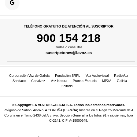
TELÉFONO GRATUITO DE ATENCIÓN AL SUSCRIPTOR
900 154 218
Dudas o consultas
suscripciones@lavoz.es
Corporación Voz de Galicia
Fundación SRFL
Voz Audiovisual
RadioVoz
Sondaxe
Canalvoz
Voz Natura
Prensa-Escuela
MPXA
Galicia
Editorial
© Copyright LA VOZ DE GALICIA S.A. Todos los derechos reservados.
Polígono de Sabón, Arteixo, A CORUÑA (ESPAÑA) Inscrita en el Registro Mercantil de A
Coruña en el Tomo 2438 del Archivo, Sección General, a los folios 91 y siguientes, hoja
C-2141. CIF: A-15000649.