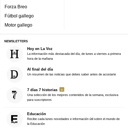
Forza Breo
Fútbol gallego
Motor gallego
NEWSLETTERS
Hoy en La Voz
La información más destacada del día, de lunes a viernes a primera
hora de la mañana
Al final del día
Un resumen de las noticias que debes saber antes de acostarte
7 días 7 historias
Una selección de los mejores contenidos de la semana, exclusiva
para suscriptores
Educación
Recibe cada lunes novedades e información útil sobre el mundo de
la Educación