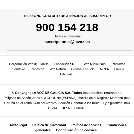
TELÉFONO GRATUITO DE ATENCIÓN AL SUSCRIPTOR
900 154 218
Dudas o consultas
suscripciones@lavoz.es
Corporación Voz de Galicia
Fundación SRFL
Voz Audiovisual
RadioVoz
Sondaxe
Canalvoz
Voz Natura
Prensa-Escuela
MPXA
Galicia
Editorial
© Copyright LA VOZ DE GALICIA S.A. Todos los derechos reservados.
Polígono de Sabón, Arteixo, A CORUÑA (ESPAÑA) Inscrita en el Registro Mercantil de A
Coruña en el Tomo 2438 del Archivo, Sección General, a los folios 91 y siguientes, hoja
C-2141. CIF: A-15000649.
Aviso legal
Política de privacidad
Política de cookies
Condiciones
generales
Configuración de cookies