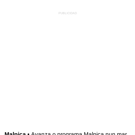
Malpica •
Avanza o programa Malpica nun mar