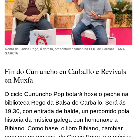
A obra de Carlos Rego, á dereita, presentouse tamén na PLIC de Carballo
ANA
GARCÍA
Fin do Curruncho en Carballo e Revivals
en Muxía
O ciclo Curruncho Pop botará hoxe o peche na
biblioteca Rego da Balsa de Carballo. Será ás
19.30, con entrada de balde, un percorrido pola
historia da música galega con homenaxe a
Bibiano. Como base, o libro Bibiano, cambiar
para ser un mesmo, de Carlos Rego, e a música