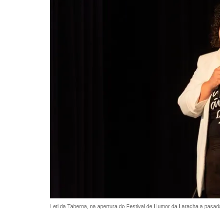
Leti da Taberna, na apertura do Festival de Humor da Laracha a pas