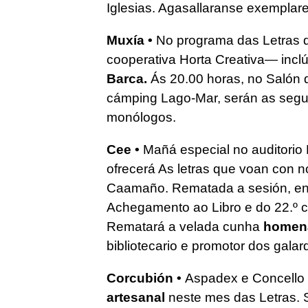
Iglesias. Agasallaranse exemplar
Muxía •
No programa das Letras 
cooperativa Horta Creativa— incl
Barca.
Ás 20.00 horas, no Salón d
cámping Lago-Mar, serán as segu
monólogos.
Cee •
Mañá especial no auditorio
ofrecerá As letras que voan con 
Caamaño. Rematada a sesión, ent
Achegamento ao Libro e do 22.º 
Rematará a velada cunha
homena
bibliotecario e promotor dos galar
Corcubión •
Aspadex e Concello
artesanal
neste mes das Letras. S