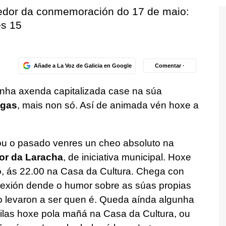
rredor da conmemoración do 17 de maio:
es 15
Añade a La Voz de Galicia en Google
Comentar ·
nha axenda capitalizada case na súa
egas
, mais non só. Así de animada vén hoxe a
ou o pasado venres un cheo absoluto na
mor da Laracha
, de iniciativa municipal. Hoxe
o
, ás 22.00 na Casa da Cultura. Chega con
flexión dende o humor sobre as súas propias
o levaron a ser quen é. Queda aínda algunha
ilas hoxe pola mañá na Casa da Cultura, ou