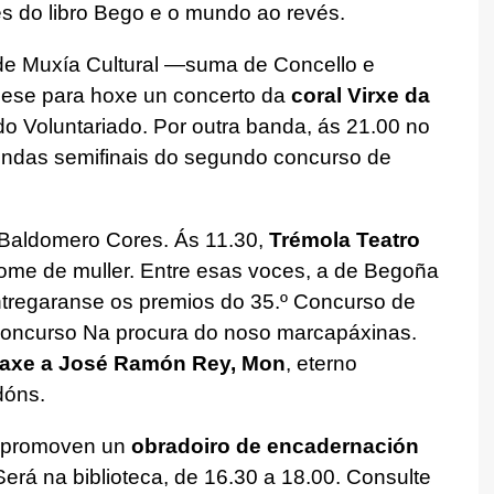
es do libro Bego e o mundo ao revés.
de Muxía Cultural —suma de Concello e
úese para hoxe un concerto da
coral Virxe da
o Voluntariado. Por outra banda, ás 21.00 no
ndas semifinais do segundo concurso de
 Baldomero Cores. Ás 11.30,
Trémola Teatro
nome de muller. Entre esas voces, a de Begoña
regaranse os premios do 35.º Concurso de
concurso Na procura do noso marcapáxinas.
xe a José Ramón Rey, Mon
, eterno
dóns.
 promoven un
obradoiro de encadernación
erá na biblioteca, de 16.30 a 18.00. Consulte