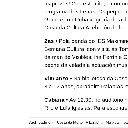
as prazas! Con esta cita, e con o
programa das Letras. Os pequeno
Grande con Unha xograría da alde
Casa da Cultura A rebelión da lec
Zas •
Pola banda do IES Maximin
Semana Cultural con visita ás To
da man de Visibles, Iria Ferrín e
peche da velada a actuación musi
Vimianzo •
Na biblioteca da Casa
3 a 12 anos, obradoiro Palabras
Cabana •
Ás 12.30, no auditorio 
Rilo e Luís Iglesias. Para escolare
Archivado en:
Costa da Morte
A Laracha
Malpica
Tea