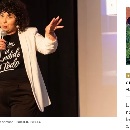
q
AL
L
n
l
ada semana
BASILIO BELLO
X.