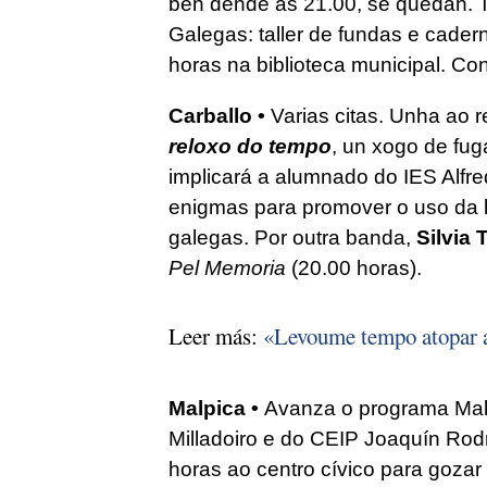
ben dende as 21.00, se quedan. 
Galegas: taller de fundas e cader
horas na biblioteca municipal. Con
Carballo •
Varias citas. Unha ao r
reloxo do tempo
, un xogo de fug
implicará a alumnado do IES Alfre
enigmas para promover o uso da li
galegas. Por outra banda,
Silvia
Pel Memoria
(20.00 horas).
Leer más:
«Levoume tempo atopar a 
Malpica •
Avanza o programa Malp
Milladoiro e do CEIP Joaquín Ro
horas ao centro cívico para gozar