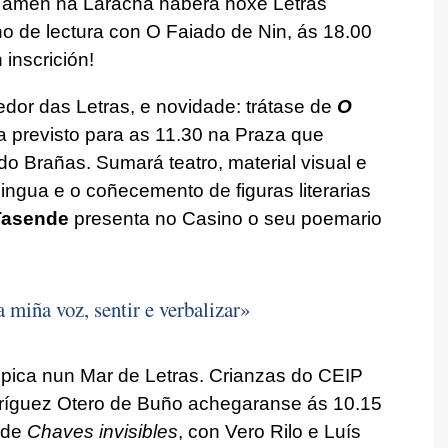
Tamén na Laracha haberá hoxe Letras
no de lectura con O Faiado de Nin, ás 18.00
 inscrición!
edor das Letras, e novidade: trátase de
O
a previsto para as 11.30 na Praza que
do Brañas. Sumará teatro, material visual e
ngua e o coñecemento de figuras literarias
 Tasende
presenta no Casino o seu poemario
miña voz, sentir e verbalizar»
ica nun Mar de Letras. Crianzas do CEIP
dríguez Otero de Buño achegaranse ás 10.15
 de
Chaves invisibles
, con Vero Rilo e Luís