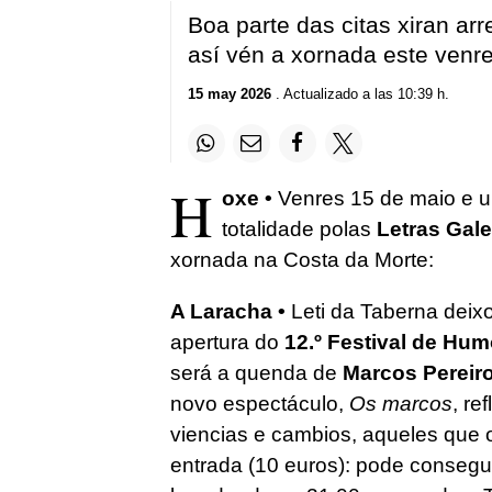
Boa parte das citas xiran a
así vén a xornada este venr
15 may 2026
. Actualizado a las 10:39 h.
H
oxe •
Venres 15 de maio e u
totalidade polas
Letras Gal
xornada na Costa da Morte:
A Laracha •
Leti da Taberna deix
apertura do
12.º Festival de Hu
será a quenda de
Marcos Pereir
novo espectáculo,
Os marcos
, re
viencias e cambios, aqueles que 
entrada (10 euros): pode consegu