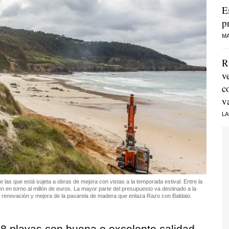
E
p
MA
R
v
c
v
LA
las que está sujeta a obras de mejora con vistas a la temporada estival. Entre la
n en torno al millón de euros. La mayor parte del presupuesto va destinado a la
 la renovación y mejora de la pasarela de madera que enlaza Razo con Baldaio.
n 8 playas con buena o excelente calidad