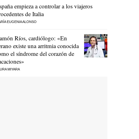
spaña empieza a controlar a los viajeros
rocedentes de Italia
RÍA EUGENIA ALONSO
amón Ríos, cardiólogo: «En
erano existe una arritmia conocida
omo el síndrome del corazón de
acaciones»
URA MIYARA