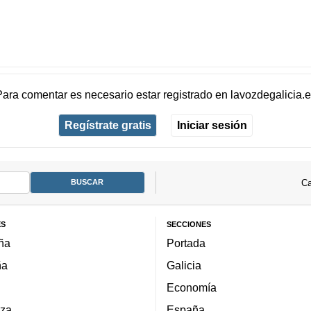
Para comentar es necesario
estar registrado
en
lavozdegalicia.
Regístrate gratis
Iniciar sesión
Ca
ES
SECCIONES
ña
Portada
ña
Galicia
Economía
za
España