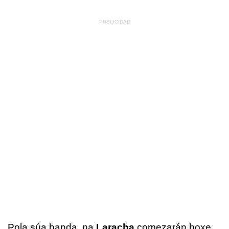
Pola súa banda, na
Laracha
comezarán hoxe