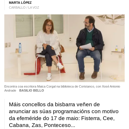
MARTA LÓPEZ
CARBALLO / LA VOZ
Encontra coa escritora Maica Corgal na biblioteca de Coristanco, con Xosé Antonio
Andrade
BASILIO BELLO
Máis concellos da bisbarra veñen de
anunciar as súas programacións con motivo
da efeméride do 17 de maio: Fisterra, Cee,
Cabana, Zas, Ponteceso...