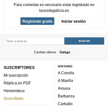
Para comentar es necesario
estar registrado
en
lavozdegalicia.es
Regístrate gratis
Iniciar sesión
Cambiar idioma:
Galego
EDICIONES
SUSCRIPTORES
A Coruña
Mi suscripción
A Mariña
Réplica en PDF
Arousa
Hemeroteca
Barbanza
Suscríbete
Carballo