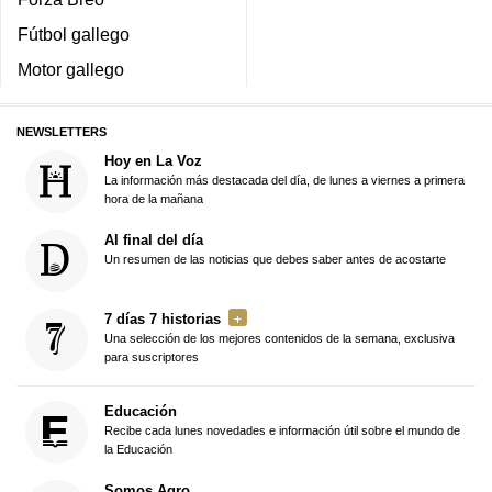
Fútbol gallego
Motor gallego
NEWSLETTERS
Hoy en La Voz
La información más destacada del día, de lunes a viernes a primera
hora de la mañana
Al final del día
Un resumen de las noticias que debes saber antes de acostarte
7 días 7 historias
Una selección de los mejores contenidos de la semana, exclusiva
para suscriptores
Educación
Recibe cada lunes novedades e información útil sobre el mundo de
la Educación
Somos Agro