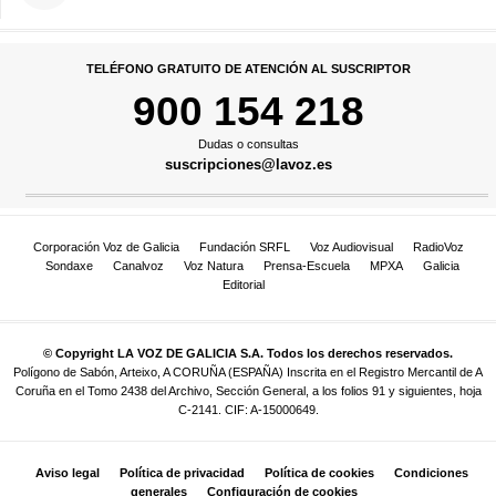
TELÉFONO GRATUITO DE ATENCIÓN AL SUSCRIPTOR
900 154 218
Dudas o consultas
suscripciones@lavoz.es
Corporación Voz de Galicia
Fundación SRFL
Voz Audiovisual
RadioVoz
Sondaxe
Canalvoz
Voz Natura
Prensa-Escuela
MPXA
Galicia
Editorial
© Copyright LA VOZ DE GALICIA S.A. Todos los derechos reservados.
Polígono de Sabón, Arteixo, A CORUÑA (ESPAÑA) Inscrita en el Registro Mercantil de A
Coruña en el Tomo 2438 del Archivo, Sección General, a los folios 91 y siguientes, hoja
C-2141. CIF: A-15000649.
Aviso legal
Política de privacidad
Política de cookies
Condiciones
generales
Configuración de cookies