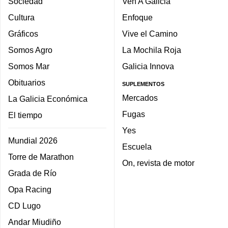
Sociedad
Ven A Galicia
Cultura
Enfoque
Gráficos
Vive el Camino
Somos Agro
La Mochila Roja
Somos Mar
Galicia Innova
Obituarios
SUPLEMENTOS
Mercados
La Galicia Económica
Fugas
El tiempo
Yes
Mundial 2026
Escuela
Torre de Marathon
On, revista de motor
Grada de Río
Opa Racing
CD Lugo
Andar Miudiño