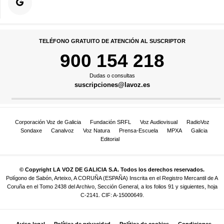
TELÉFONO GRATUITO DE ATENCIÓN AL SUSCRIPTOR
900 154 218
Dudas o consultas
suscripciones@lavoz.es
Corporación Voz de Galicia
Fundación SRFL
Voz Audiovisual
RadioVoz
Sondaxe
Canalvoz
Voz Natura
Prensa-Escuela
MPXA
Galicia
Editorial
© Copyright LA VOZ DE GALICIA S.A. Todos los derechos reservados.
Polígono de Sabón, Arteixo, A CORUÑA (ESPAÑA) Inscrita en el Registro Mercantil de A
Coruña en el Tomo 2438 del Archivo, Sección General, a los folios 91 y siguientes, hoja
C-2141. CIF: A-15000649.
Aviso legal
Política de privacidad
Política de cookies
Condiciones