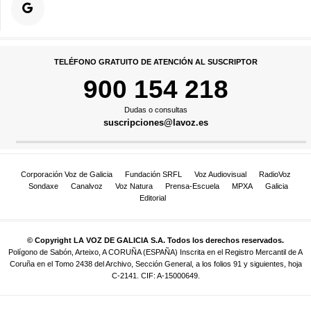
TELÉFONO GRATUITO DE ATENCIÓN AL SUSCRIPTOR
900 154 218
Dudas o consultas
suscripciones@lavoz.es
Corporación Voz de Galicia
Fundación SRFL
Voz Audiovisual
RadioVoz
Sondaxe
Canalvoz
Voz Natura
Prensa-Escuela
MPXA
Galicia
Editorial
© Copyright LA VOZ DE GALICIA S.A. Todos los derechos reservados.
Polígono de Sabón, Arteixo, A CORUÑA (ESPAÑA) Inscrita en el Registro Mercantil de A
Coruña en el Tomo 2438 del Archivo, Sección General, a los folios 91 y siguientes, hoja
C-2141. CIF: A-15000649.