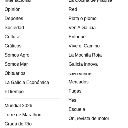
Internacional
La Cocina de Frabisa
Opinión
Red
Deportes
Plata o plomo
Sociedad
Ven A Galicia
Cultura
Enfoque
Gráficos
Vive el Camino
Somos Agro
La Mochila Roja
Somos Mar
Galicia Innova
Obituarios
SUPLEMENTOS
Mercados
La Galicia Económica
Fugas
El tiempo
Yes
Mundial 2026
Escuela
Torre de Marathon
On, revista de motor
Grada de Río