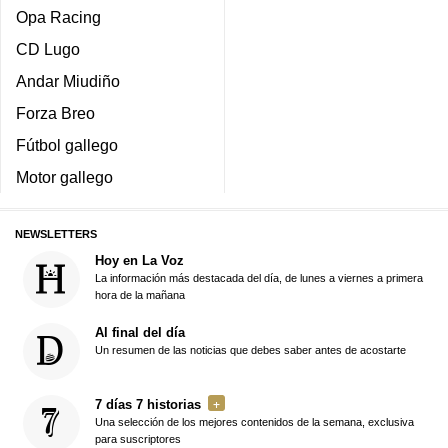
Opa Racing
CD Lugo
Andar Miudiño
Forza Breo
Fútbol gallego
Motor gallego
NEWSLETTERS
Hoy en La Voz
La información más destacada del día, de lunes a viernes a primera
hora de la mañana
Al final del día
Un resumen de las noticias que debes saber antes de acostarte
7 días 7 historias
Una selección de los mejores contenidos de la semana, exclusiva
para suscriptores