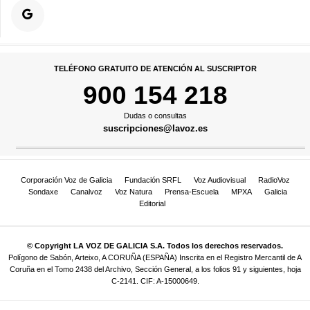
TELÉFONO GRATUITO DE ATENCIÓN AL SUSCRIPTOR
900 154 218
Dudas o consultas
suscripciones@lavoz.es
Corporación Voz de Galicia
Fundación SRFL
Voz Audiovisual
RadioVoz
Sondaxe
Canalvoz
Voz Natura
Prensa-Escuela
MPXA
Galicia
Editorial
© Copyright LA VOZ DE GALICIA S.A. Todos los derechos reservados.
Polígono de Sabón, Arteixo, A CORUÑA (ESPAÑA) Inscrita en el Registro Mercantil de A
Coruña en el Tomo 2438 del Archivo, Sección General, a los folios 91 y siguientes, hoja
C-2141. CIF: A-15000649.