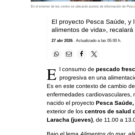
En el exterior de los centro se ubicarán puntos de información de Pe
El proyecto Pesca Saúde, y l
alimentos de vida», recalará
27 abr 2026
. Actualizado a las 05:00 h.
E
l consumo de
pescado fres
progresiva en una alimentaci
Es en este contexto de cambio d
enfermedades cardiovasculares, m
nacido el proyecto
Pesca Saúde,
exterior de los
centros de salud d
Laracha (jueves)
, de 11.00 a 13.
Bajo el lema
Alimentos do mar, al