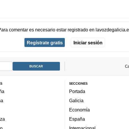
Para comentar es necesario
estar registrado
en
lavozdegalicia.
Regístrate gratis
Iniciar sesión
Ca
ES
SECCIONES
ña
Portada
ña
Galicia
Economía
za
España
lo
Internacional