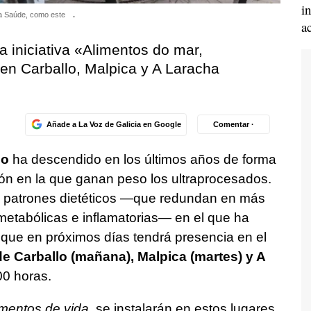
i
sca Saúde, como este
.
a
a iniciativa «Alimentos do mar,
 en Carballo, Malpica y A Laracha
Añade a La Voz de Galicia en Google
Comentar ·
co
ha descendido en los últimos años de forma
ón en la que ganan peso los ultraprocesados.
e patrones dietéticos —que redundan en más
etabólicas e inflamatorias— en el que ha
que en próximos días tendrá presencia en el
e Carballo (mañana), Malpica (martes) y A
00 horas.
imentos de vida
, se instalarán en estos lugares