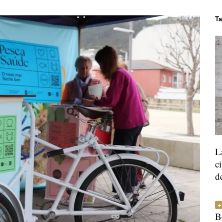
Ta
L
c
d
B