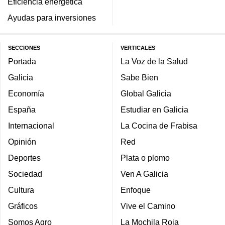
Eficiencia energética
Ayudas para inversiones
SECCIONES
VERTICALES
Portada
La Voz de la Salud
Galicia
Sabe Bien
Economía
Global Galicia
España
Estudiar en Galicia
Internacional
La Cocina de Frabisa
Opinión
Red
Deportes
Plata o plomo
Sociedad
Ven A Galicia
Cultura
Enfoque
Gráficos
Vive el Camino
Somos Agro
La Mochila Roja