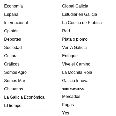
Economía
Global Galicia
España
Estudiar en Galicia
Internacional
La Cocina de Frabisa
Opinión
Red
Deportes
Plata o plomo
Sociedad
Ven A Galicia
Cultura
Enfoque
Gráficos
Vive el Camino
Somos Agro
La Mochila Roja
Somos Mar
Galicia Innova
Obituarios
SUPLEMENTOS
Mercados
La Galicia Económica
Fugas
El tiempo
Yes