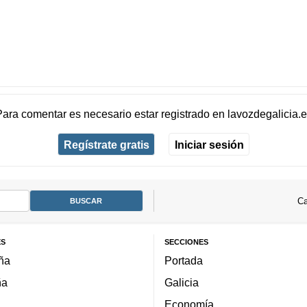
Para comentar es necesario
estar registrado
en
lavozdegalicia.
Regístrate gratis
Iniciar sesión
Ca
ES
SECCIONES
ña
Portada
ña
Galicia
Economía