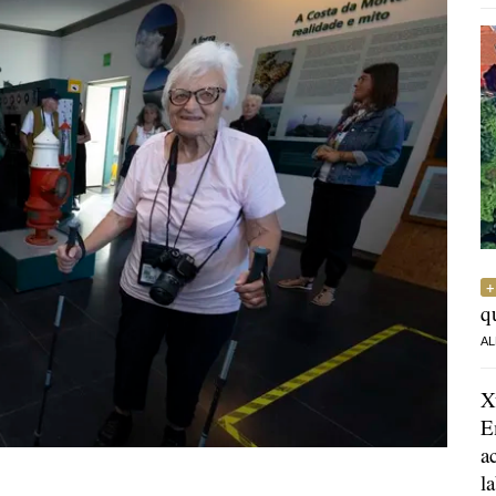
q
AL
X
E
a
l