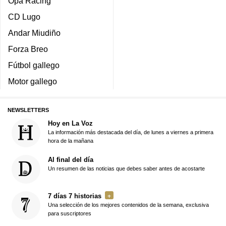
Opa Racing
CD Lugo
Andar Miudiño
Forza Breo
Fútbol gallego
Motor gallego
NEWSLETTERS
Hoy en La Voz
La información más destacada del día, de lunes a viernes a primera
hora de la mañana
Al final del día
Un resumen de las noticias que debes saber antes de acostarte
7 días 7 historias
Una selección de los mejores contenidos de la semana, exclusiva
para suscriptores