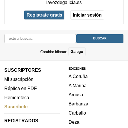
lavozdegalicia.es
Regístrate gratis
Iniciar sesión
Cambiar idioma:
Galego
EDICIONES
SUSCRIPTORES
A Coruña
Mi suscripción
A Mariña
Réplica en PDF
Arousa
Hemeroteca
Barbanza
Suscríbete
Carballo
REGISTRADOS
Deza