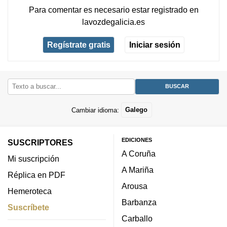
Para comentar es necesario
estar registrado
en
lavozdegalicia.es
Regístrate gratis
Iniciar sesión
Cambiar idioma:
Galego
EDICIONES
SUSCRIPTORES
A Coruña
Mi suscripción
A Mariña
Réplica en PDF
Arousa
Hemeroteca
Barbanza
Suscríbete
Carballo