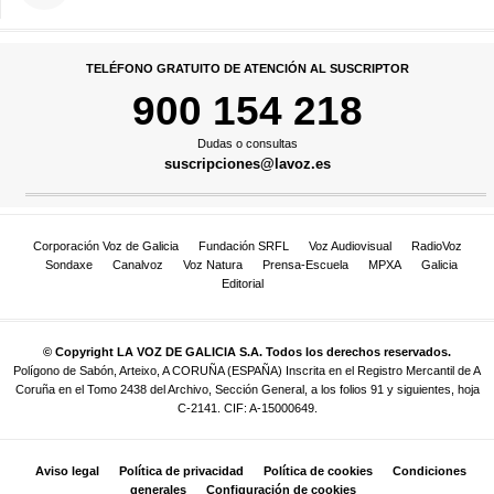
TELÉFONO GRATUITO DE ATENCIÓN AL SUSCRIPTOR
900 154 218
Dudas o consultas
suscripciones@lavoz.es
Corporación Voz de Galicia
Fundación SRFL
Voz Audiovisual
RadioVoz
Sondaxe
Canalvoz
Voz Natura
Prensa-Escuela
MPXA
Galicia
Editorial
© Copyright LA VOZ DE GALICIA S.A. Todos los derechos reservados.
Polígono de Sabón, Arteixo, A CORUÑA (ESPAÑA) Inscrita en el Registro Mercantil de A
Coruña en el Tomo 2438 del Archivo, Sección General, a los folios 91 y siguientes, hoja
C-2141. CIF: A-15000649.
Aviso legal
Política de privacidad
Política de cookies
Condiciones
generales
Configuración de cookies