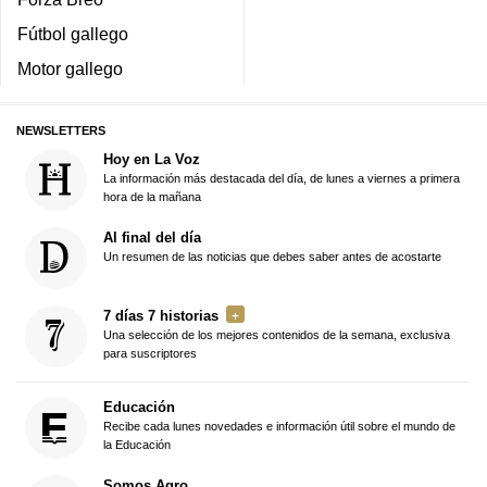
Fútbol gallego
Motor gallego
NEWSLETTERS
Hoy en La Voz
La información más destacada del día, de lunes a viernes a primera
hora de la mañana
Al final del día
Un resumen de las noticias que debes saber antes de acostarte
7 días 7 historias
Una selección de los mejores contenidos de la semana, exclusiva
para suscriptores
Educación
Recibe cada lunes novedades e información útil sobre el mundo de
la Educación
Somos Agro