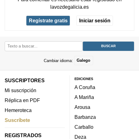
lavozdegalicia.es
Regístrate gratis
Iniciar sesión
Cambiar idioma:
Galego
EDICIONES
SUSCRIPTORES
A Coruña
Mi suscripción
A Mariña
Réplica en PDF
Arousa
Hemeroteca
Barbanza
Suscríbete
Carballo
REGISTRADOS
Deza