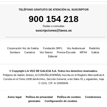
TELÉFONO GRATUITO DE ATENCIÓN AL SUSCRIPTOR
900 154 218
Dudas o consultas
suscripciones@lavoz.es
Corporación Voz de Galicia
Fundación SRFL
Voz Audiovisual
RadioVoz
Sondaxe
Canalvoz
Voz Natura
Prensa-Escuela
MPXA
Galicia
Editorial
© Copyright LA VOZ DE GALICIA S.A. Todos los derechos reservados.
Polígono de Sabón, Arteixo, A CORUÑA (ESPAÑA) Inscrita en el Registro Mercantil de A
Coruña en el Tomo 2438 del Archivo, Sección General, a los folios 91 y siguientes, hoja
C-2141. CIF: A-15000649.
Aviso legal
Política de privacidad
Política de cookies
Condiciones
generales
Configuración de cookies