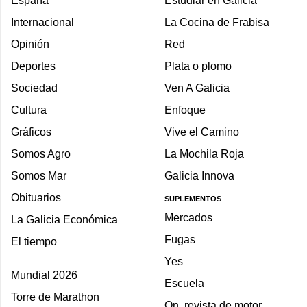
Internacional
La Cocina de Frabisa
Opinión
Red
Deportes
Plata o plomo
Sociedad
Ven A Galicia
Cultura
Enfoque
Gráficos
Vive el Camino
Somos Agro
La Mochila Roja
Somos Mar
Galicia Innova
Obituarios
SUPLEMENTOS
Mercados
La Galicia Económica
Fugas
El tiempo
Yes
Mundial 2026
Escuela
Torre de Marathon
On, revista de motor