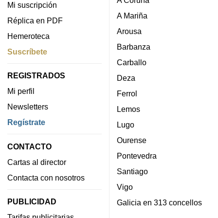
A Coruña
Mi suscripción
A Mariña
Réplica en PDF
Arousa
Hemeroteca
Barbanza
Suscríbete
Carballo
REGISTRADOS
Deza
Mi perfil
Ferrol
Newsletters
Lemos
Regístrate
Lugo
Ourense
CONTACTO
Pontevedra
Cartas al director
Santiago
Contacta con nosotros
Vigo
PUBLICIDAD
Galicia en 313 concellos
Tarifas publicitarias