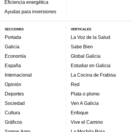
Eficiencia energética
Ayudas para inversiones
SECCIONES
VERTICALES
Portada
La Voz de la Salud
Galicia
Sabe Bien
Economía
Global Galicia
España
Estudiar en Galicia
Internacional
La Cocina de Frabisa
Opinión
Red
Deportes
Plata o plomo
Sociedad
Ven A Galicia
Cultura
Enfoque
Gráficos
Vive el Camino
Somos Agro
La Mochila Roja