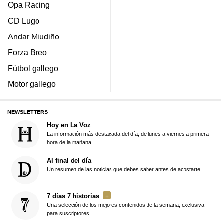
Opa Racing
CD Lugo
Andar Miudiño
Forza Breo
Fútbol gallego
Motor gallego
NEWSLETTERS
Hoy en La Voz
La información más destacada del día, de lunes a viernes a primera
hora de la mañana
Al final del día
Un resumen de las noticias que debes saber antes de acostarte
7 días 7 historias
Una selección de los mejores contenidos de la semana, exclusiva
para suscriptores