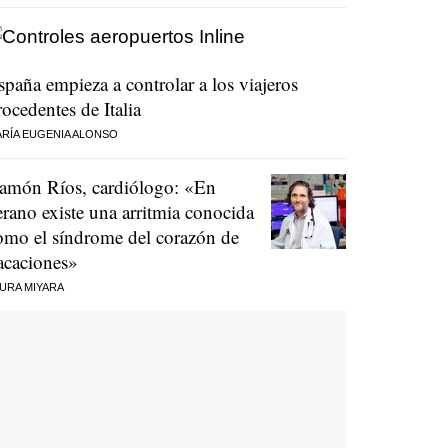
spaña empieza a controlar a los viajeros
rocedentes de Italia
RÍA EUGENIA ALONSO
amón Ríos, cardiólogo: «En
erano existe una arritmia conocida
omo el síndrome del corazón de
acaciones»
URA MIYARA