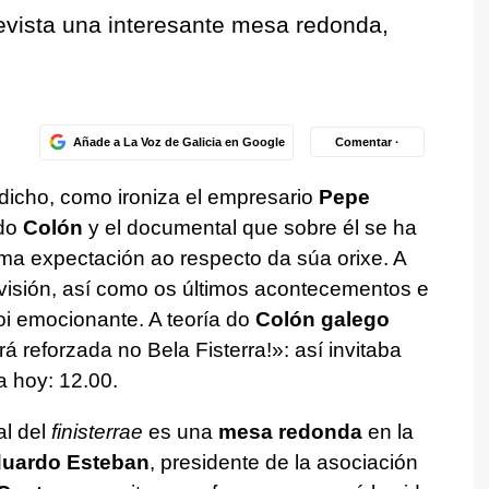
evista una interesante mesa redonda,
Añade a La Voz de Galicia en Google
Comentar ·
 dicho, como ironiza el empresario
Pepe
ído
Colón
y el documental que sobre él se ha
a expectación ao respecto da súa orixe. A
visión, así como os últimos acontecementos e
i emocionante. A teoría do
Colón galego
rá reforzada no Bela Fisterra!»:
así invitaba
ra hoy: 12.00.
al del
finisterrae
es una
mesa redonda
en la
uardo Esteban
, presidente de la asociación