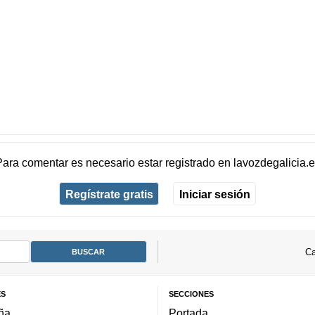
Para comentar es necesario
estar registrado
en
lavozdegalicia.
Regístrate gratis
Iniciar sesión
Ca
ES
SECCIONES
ña
Portada