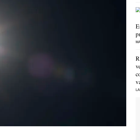
E
p
MA
R
v
c
v
LA