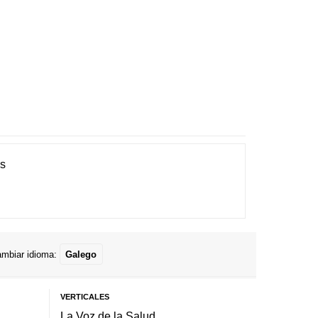
es
mbiar idioma:
Galego
VERTICALES
La Voz de la Salud