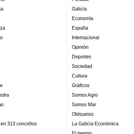
ña
Galicia
Economía
za
España
lo
Internacional
Opinión
Deportes
Sociedad
Cultura
e
Gráficos
edra
Somos Agro
go
Somos Mar
Obituarios
 en 313 concellos
La Galicia Económica
El tiempo