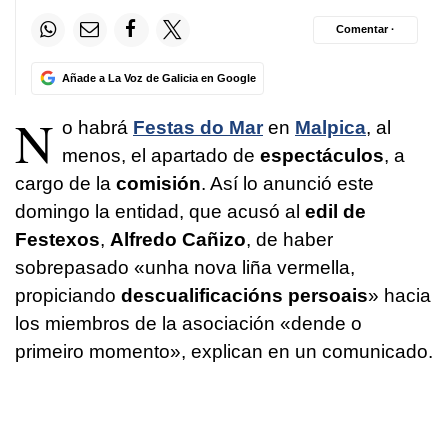
Comentar ·
Añade a La Voz de Galicia en Google
N
o habrá
Festas do Mar
en
Malpica
, al
menos, el apartado de
espectáculos
, a
cargo de la
comisión
. Así lo anunció este
domingo la entidad, que acusó al
edil de
Festexos
,
Alfredo Cañizo
, de haber
sobrepasado «
unha nova liña vermella,
propiciando
descualificacións persoais
» hacia
los miembros de la asociación «
dende o
primeiro momento
», explican en un comunicado.