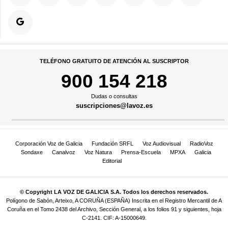
TELÉFONO GRATUITO DE ATENCIÓN AL SUSCRIPTOR
900 154 218
Dudas o consultas
suscripciones@lavoz.es
Corporación Voz de Galicia
Fundación SRFL
Voz Audiovisual
RadioVoz
Sondaxe
Canalvoz
Voz Natura
Prensa-Escuela
MPXA
Galicia
Editorial
© Copyright LA VOZ DE GALICIA S.A. Todos los derechos reservados.
Polígono de Sabón, Arteixo, A CORUÑA (ESPAÑA) Inscrita en el Registro Mercantil de A
Coruña en el Tomo 2438 del Archivo, Sección General, a los folios 91 y siguientes, hoja
C-2141. CIF: A-15000649.