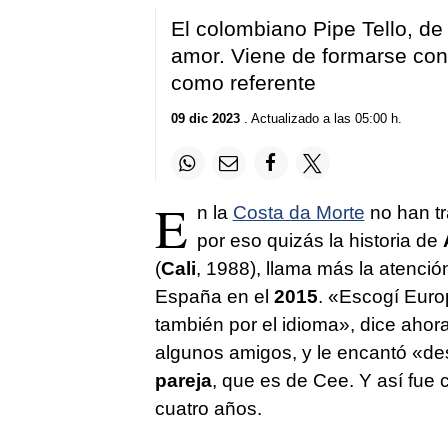
El colombiano Pipe Tello, de
amor. Viene de formarse con 
como referente
09 dic 2023
. Actualizado a las 05:00 h.
E
n la
Costa da Morte
no han t
por eso quizás la historia de
(
Cali
, 1988), llama más la atenci
España en el
2015
. «Escogí Europ
también por el idioma», dice ahora
algunos amigos, y le encantó «des
pareja
, que es de Cee. Y así fue
cuatro años.