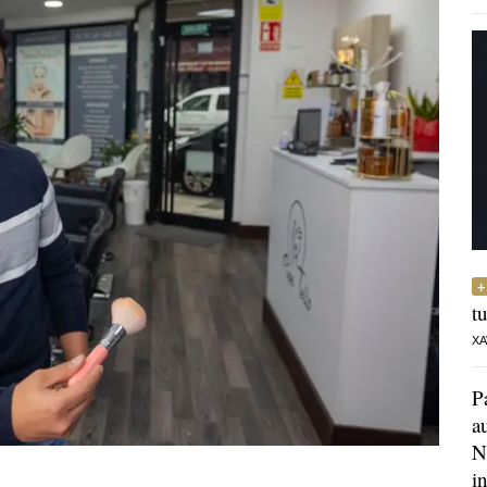
t
XA
P
a
N
i