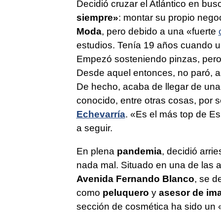
Decidió cruzar el Atlántico en bus
siempre»
: montar su propio nego
Moda
, pero debido a una «fuerte
estudios. Tenía 19 años cuando un
Empezó sosteniendo pinzas, pero p
Desde aquel entonces, no paró, a
De hecho, acaba de llegar de una 
conocido, entre otras cosas, por s
Echevarría
. «Es el más top de Es
a seguir.
En plena
pandemia
, decidió arri
nada mal. Situado en una de las ar
Avenida Fernando Blanco
, se d
como
peluquero
y
asesor de im
sección de cosmética ha sido un